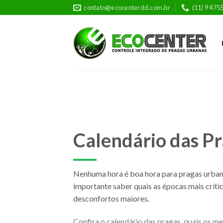
Skip
contato@ecocenterdd.com.br
(11) 9 475
to
content
Calendário das P
Nenhuma hora é boa hora para pragas urban
importante saber quais as épocas mais crítica
desconfortos maiores.
Confira o calendário das pragas, quais os me