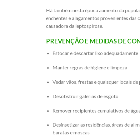
Há também nesta época aumento da populaçã
enchentes e alagamentos provenientes das ch
causadora da leptospirose.
PREVENÇÃO E MEDIDAS DE CO
Estocar e descartar lixo adequadamente
Manter regras de higiene e limpeza
Vedar vãos, frestas e quaisquer locais d
Desobstruir galerias de esgoto
Remover recipientes cumulativos de águ
Desinsetizar as residências, áreas de ali
baratas e moscas