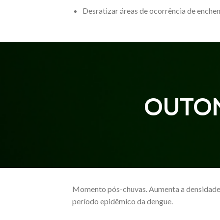
Desratizar áreas de ocorrência de enche
OUTON
Momento pós-chuvas. Aumenta a densidade 
período epidêmico da dengue.