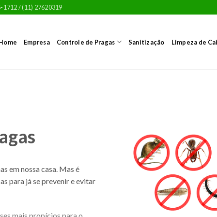
5-1712 / (11) 27620319
Home
Empresa
Controle de Pragas
Sanitização
Limpeza de Ca
ragas
as em nossa casa. Mas é
s para já se prevenir e evitar
ses mais propícios para o