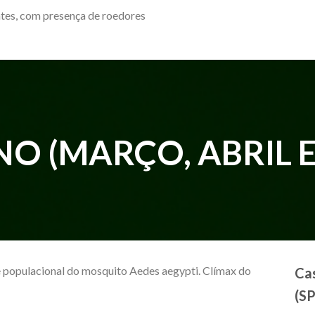
ntes, com presença de roedores
O (MARÇO, ABRIL E
populacional do mosquito Aedes aegypti. Clímax do
Cas
(SP