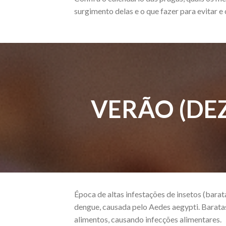
surgimento delas e o que fazer para evitar e 
VERÃO (DEZ
Época de altas infestações de insetos (bar
dengue, causada pelo Aedes aegypti. Barata
alimentos, causando infecções alimentares.