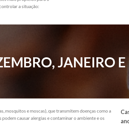
controlar a situação:
EMBRO, JANEIRO E
atas, mosquitos e moscas), que transmitem doenças como a
Cas
s podem causar alergias e contaminar o ambiente e os
ano